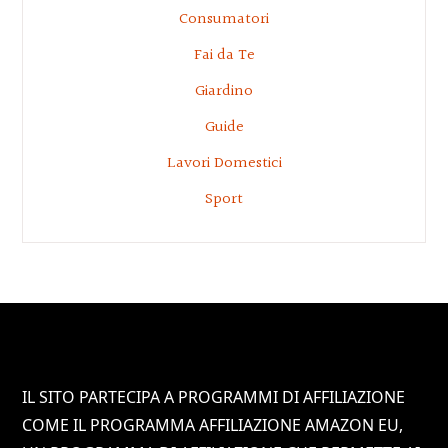
Consumatori
Fai da Te
Giardino
Guide
Lavori Domestici
Sport
Footer
IL SITO PARTECIPA A PROGRAMMI DI AFFILIAZIONE
COME IL PROGRAMMA AFFILIAZIONE AMAZON EU,