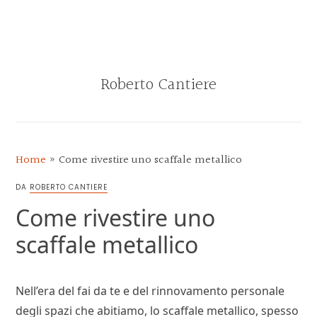
Skip
Skip
Skip
Skip
to
to
to
to
MENU
primary
main
primary
footer
navigation
content
sidebar
Roberto Cantiere
BLOG
DI
ROBERTO
Home
»
Come rivestire uno scaffale metallico
CANTIERE
DA
ROBERTO CANTIERE
Come rivestire uno
scaffale metallico
Nell’era del fai da te e del rinnovamento personale
degli spazi che abitiamo, lo scaffale metallico, spesso