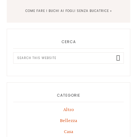
NEXT
COME FARE I BUCHI AI FOGLI SENZA BUCATRICE »
POST:
Primary
Sidebar
CERCA
Search
this
website
CATEGORIE
Altro
Bellezza
Casa