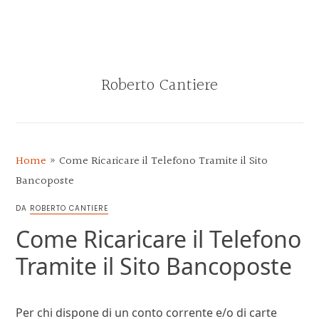
Skip
Skip
Skip
Skip
to
to
to
to
MENU
primary
main
primary
footer
navigation
content
sidebar
Roberto Cantiere
BLOG
DI
ROBERTO
Home
»
Come Ricaricare il Telefono Tramite il Sito
CANTIERE
Bancoposte
DA
ROBERTO CANTIERE
Come Ricaricare il Telefono
Tramite il Sito Bancoposte
Per chi dispone di un conto corrente e/o di carte