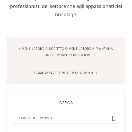
professionisti del settore che agli appassionati del
bricolage.
PREVIOUS
« VENTILATORE A SOFFITTO O VENTILATORE A PIANTANA
POST:
– QUALE MODELLO SCEGLIERE
NEXT
COME CONVERTIRE CUP IN GRAMMI »
POST:
Primary
Sidebar
CERCA
Search
this