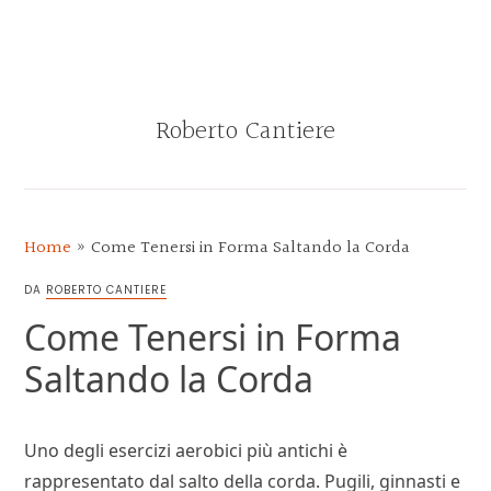
Skip
Skip
Skip
Skip
to
to
to
to
MENU
primary
main
primary
footer
navigation
content
sidebar
Roberto Cantiere
BLOG
DI
ROBERTO
Home
»
Come Tenersi in Forma Saltando la Corda
CANTIERE
DA
ROBERTO CANTIERE
Come Tenersi in Forma
Saltando la Corda
Uno degli esercizi aerobici più antichi è
rappresentato dal salto della corda. Pugili, ginnasti e