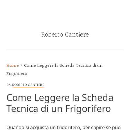
Skip
Skip
Skip
Skip
to
to
to
to
MENU
primary
main
primary
footer
navigation
content
sidebar
Roberto Cantiere
BLOG
DI
ROBERTO
Home
»
Come Leggere la Scheda Tecnica di un
CANTIERE
Frigorifero
DA
ROBERTO CANTIERE
Come Leggere la Scheda
Tecnica di un Frigorifero
Quando si acquista un frigorifero, per capire se può