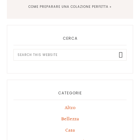
NEXT
COME PREPARARE UNA COLAZIONE PERFETTA »
POST:
Primary
Sidebar
CERCA
Search
this
website
CATEGORIE
Altro
Bellezza
Casa