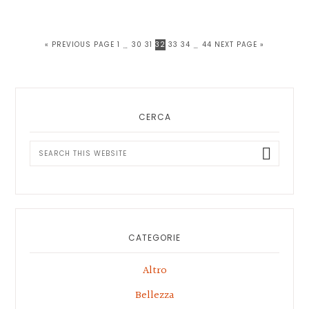
GO
PAGE
PAGE
PAGE
PAGE
PAGE
PAGE
PAGE
GO
«
PREVIOUS PAGE
1
INTERIM
30
31
32
33
34
INTERIM
44
NEXT PAGE »
…
…
TO
TO
PAGES
PAGES
OMITTED
OMITTED
Primary
Sidebar
CERCA
Search
this
website
CATEGORIE
Altro
Bellezza