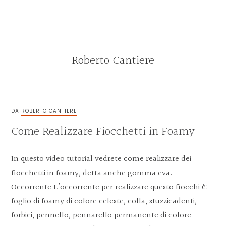
Skip
Skip
Skip
Skip
to
to
to
to
MENU
primary
main
primary
footer
navigation
content
sidebar
Roberto Cantiere
BLOG
DI
ROBERTO
DA
ROBERTO CANTIERE
CANTIERE
Come Realizzare Fiocchetti in Foamy
In questo video tutorial vedrete come realizzare dei
fiocchetti in foamy, detta anche gomma eva.
Occorrente L’occorrente per realizzare questo fiocchi è:
foglio di foamy di colore celeste, colla, stuzzicadenti,
forbici, pennello, pennarello permanente di colore