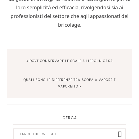
loro semplicità ed efficacia, rivolgendosi sia ai
professionisti del settore che agli appassionati del
bricolage.
PREVIOUS
« DOVE CONSERVARE LE SCALE A LIBRO IN CASA
POST:
NEXT
QUALI SONO LE DIFFERENZE TRA SCOPA A VAPORE E
POST:
VAPORETTO »
Primary
Sidebar
CERCA
Search