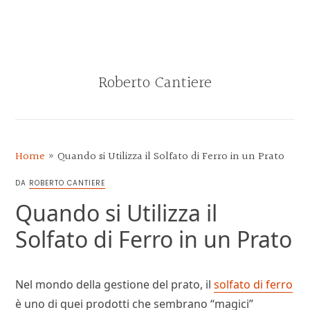
Skip
Skip
Skip
Skip
to
to
to
to
MENU
primary
main
primary
footer
navigation
content
sidebar
Roberto Cantiere
BLOG
DI
ROBERTO
Home
»
Quando si Utilizza il Solfato di Ferro in un Prato
CANTIERE
DA
ROBERTO CANTIERE
Quando si Utilizza il
Solfato di Ferro in un Prato
Nel mondo della gestione del prato, il
solfato di ferro
è uno di quei prodotti che sembrano “magici”